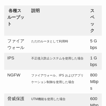
各種ス
説明
ス
ループッ
ペ
ト
ッ
ク
ファイア
5 G
ただのルータとして利用時
ウォール
bps
IPS
1 G
不正侵入防止システムを使用した場合
bps
NGFW
800
ファイアウォール、IPS およびアプリ
Mbp
ケーション制御を使用した場合
s
脅威保護
600
UTM機能を使用した場合
Mbp