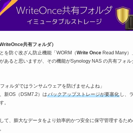
iteOnce共有フォルダ）
とを防ぐ改ざん防止機能「WORM（
Write Once
Read Ma
あると思いますが、その機能がSynology NAS の共有フ
有フォルダではランサムウェアを防げませんよね」
新OS（DSM7.2）は
バックアップストレージが要塞化
し、
す。
して、膨大なデータをより効率的かつ安全に保守管理するため
。